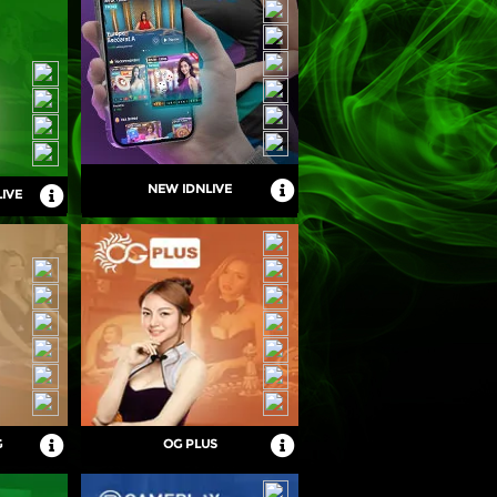
Rb
5Jt
Rb
7,5Jt
Rb
7,5Jt
Rb
2,5Jt
Rb
5Jt
DAFTAR
MASUK
ASUK
KEMBALI
NEW IDNLIVE
NEW IDNLIVE
IVE
IVE
in
Max
Meja
Min
Max
Rb
30Jt
Baccarat
1Rb
10Jt
Rb
30Jt
Dragon Tiger
1Rb
10Jt
0Rb
30Jt
Roulette
1Rb
10Jt
0Rb
30Jt
Wheel
1Rb
10Jt
Special Games
1Rb
10Jt
ASUK
DAFTAR
MASUK
KEMBALI
G
OG PLUS
G
OG PLUS
in
Max
Meja
Min
Max