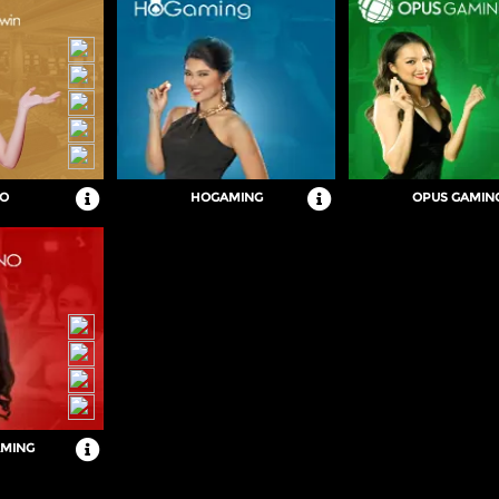
10Rb
5Jt
Roulette
1Rb
5Jt
Baccarat
1
1Rb
25Jt
Baccarat
10Rb
7,5Jt
Roulette
1
1Rb
25Jt
Dragon Tiger
10Rb
7,5Jt
Sicbo
1
10Rb
10Jt
Blackjack
25Rb
2,5Jt
Dragon Tiger
1
1Rb
2Jt
Sicbo
1Rb
5Jt
MASUK
DAFTAR
MASUK
DAFTAR
M
BALI
KEMBALI
KEMBALI
O
HOGAMING
OPUS GAMIN
O
HOGAMING
OPUS GAMIN
Min
Max
5Rb
30Jt
1Rb
125Jt
1Rb
125Jt
5Rb
30Jt
MASUK
BALI
AMING
AMING