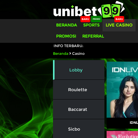
BARU
BARU
PROMO
BERANDA
SPORTS
LIVE CASINO
PROMOSI
REFERRAL
INFO TERBARU:
Beranda
Casino
Meja
Lobby
Baccarat
Dragon Tiger
Roulette
Sicbo
Roulette
Special Games
DAFTAR
Baccarat
KEM
IDNL
IDNL
Sicbo
Meja