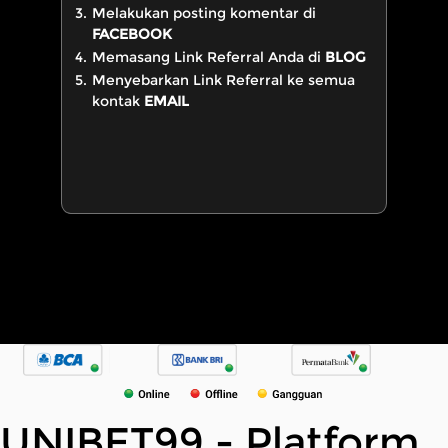
3.
Melakukan posting komentar di
FACEBOOK
4.
Memasang Link Referral Anda di
BLOG
5.
Menyebarkan Link Referral ke semua
kontak
EMAIL
UNIBET99 - Platform