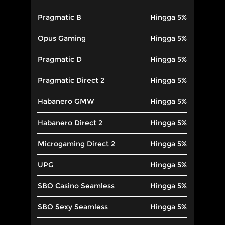
Pragmatic B
Hingga 5%
Opus Gaming
Hingga 5%
Pragmatic D
Hingga 5%
Pragmatic Direct 2
Hingga 5%
Habanero GMW
Hingga 5%
Habanero Direct 2
Hingga 5%
Microgaming Direct 2
Hingga 5%
UPG
Hingga 5%
SBO Casino Seamless
Hingga 5%
SBO Sexy Seamless
Hingga 5%